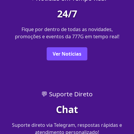
24/7
Fique por dentro de todas as novidades,
promoções e eventos da 777G em tempo real!
Ver Notícias
💬 Suporte Direto
Chat
Suporte direto via Telegram, respostas rápidas e
atendimento personalizado!