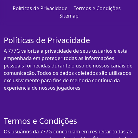
Políticas de Privacidade
Termos e Condições
Sitemap
Políticas de Privacidade
A 777G valoriza a privacidade de seus usuários e está
empenhada em proteger todas as informações
pessoais fornecidas durante o uso de nossos canais de
comunicação. Todos os dados coletados são utilizados
exclusivamente para fins de melhoria contínua da
experiência de nossos jogadores.
Termos e Condições
Os usuários da 777G concordam em respeitar todas as