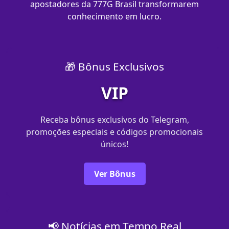
apostadores da 777G Brasil transformarem
conhecimento em lucro.
🎁 Bônus Exclusivos
VIP
Receba bônus exclusivos do Telegram,
promoções especiais e códigos promocionais
únicos!
Ver Bônus
📢 Notícias em Tempo Real