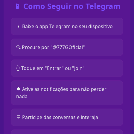
📱 Como Seguir no Telegram
📱 Baixe o app Telegram no seu dispositivo
🔍 Procure por "@777GOficial"
👆 Toque em "Entrar" ou "Join"
🔔 Ative as notificações para não perder
nada
💬 Participe das conversas e interaja