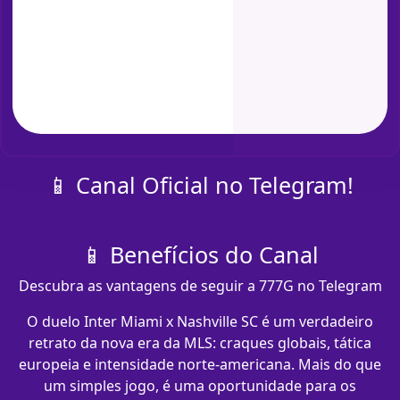
📱 Canal Oficial no Telegram!
📱 Benefícios do Canal
Descubra as vantagens de seguir a 777G no Telegram
O duelo Inter Miami x Nashville SC é um verdadeiro
retrato da nova era da MLS: craques globais, tática
europeia e intensidade norte-americana. Mais do que
um simples jogo, é uma oportunidade para os