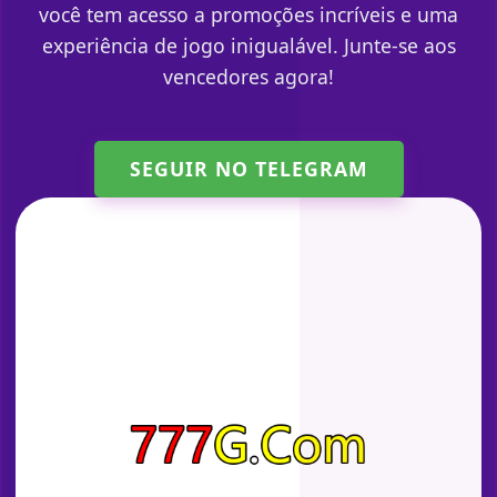
você tem acesso a promoções incríveis e uma
experiência de jogo inigualável. Junte-se aos
vencedores agora!
SEGUIR NO TELEGRAM