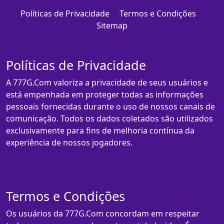
Políticas de Privacidade
Termos e Condições
Sitemap
Políticas de Privacidade
A 777G.Com valoriza a privacidade de seus usuários e
está empenhada em proteger todas as informações
pessoais fornecidas durante o uso de nossos canais de
comunicação. Todos os dados coletados são utilizados
exclusivamente para fins de melhoria contínua da
experiência de nossos jogadores.
Termos e Condições
Os usuários da 777G.Com concordam em respeitar