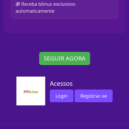
🎁 Receba bônus exclusivos
automaticamente
SEGUIR AGORA
Acessos
Login
Registrar-se