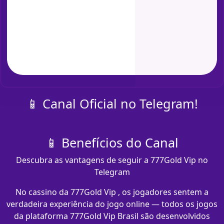
📱 Canal Oficial no Telegram!
📱 Benefícios do Canal
Descubra as vantagens de seguir a 777Gold Vip no
Telegram
No cassino da 777Gold Vip , os jogadores sentem a
verdadeira experiência do jogo online — todos os jogos
da plataforma 777Gold Vip Brasil são desenvolvidos