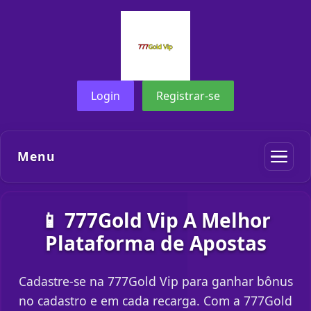
Login
Registrar-se
Menu
📱 777Gold Vip A Melhor
Plataforma de Apostas
Cadastre-se na 777Gold Vip para ganhar bônus
no cadastro e em cada recarga. Com a 777Gold