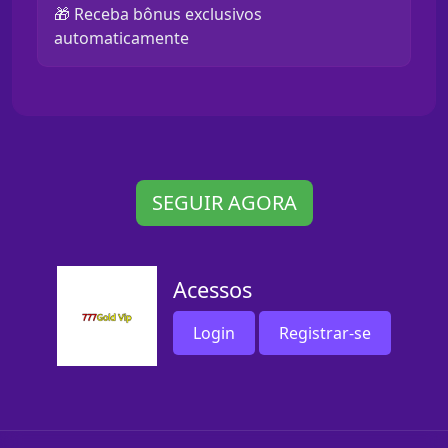
🎁 Receba bônus exclusivos
automaticamente
SEGUIR AGORA
Acessos
Login
Registrar-se