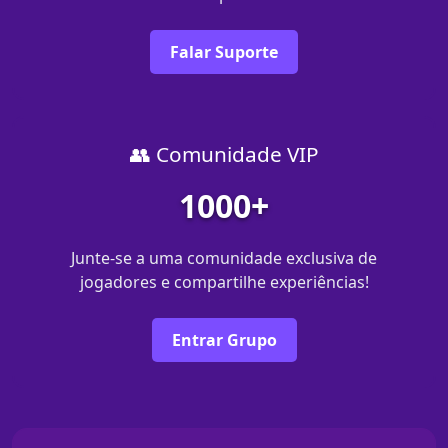
Falar Suporte
👥 Comunidade VIP
1000+
Junte-se a uma comunidade exclusiva de
jogadores e compartilhe experiências!
Entrar Grupo