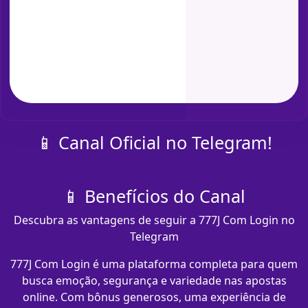
📱 Canal Oficial no Telegram!
📱 Benefícios do Canal
Descubra as vantagens de seguir a 777J Com Login no
Telegram
777J Com Login é uma plataforma completa para quem
busca emoção, segurança e variedade nas apostas
online. Com bônus generosos, uma experiência de