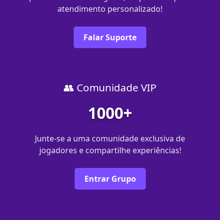
atendimento personalizado!
Falar Suporte
👥 Comunidade VIP
1000+
Junte-se a uma comunidade exclusiva de
jogadores e compartilhe experiências!
Entrar Grupo