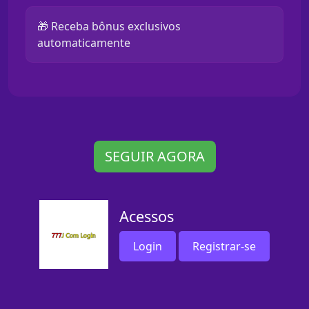
🎁 Receba bônus exclusivos
automaticamente
SEGUIR AGORA
Acessos
Login
Registrar-se