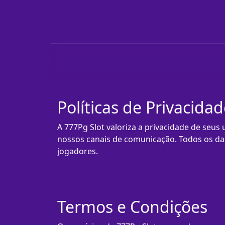
Políticas de Privacida
A 777Pg Slot valoriza a privacidade de seu
nossos canais de comunicação. Todos os dad
jogadores.
Termos e Condições