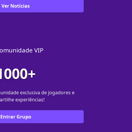
Ver Notícias
Comunidade VIP
1000+
unidade exclusiva de jogadores e
rtilhe experiências!
Entrar Grupo