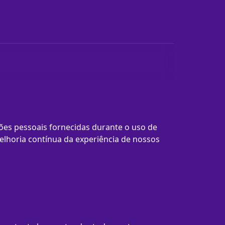
ões pessoais fornecidas durante o uso de
elhoria contínua da experiência de nossos