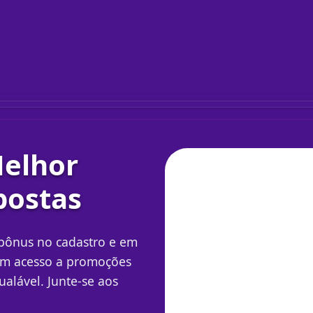
Melhor
postas
 bônus no cadastro e em
tem acesso a promoções
ualável. Junte-se aos