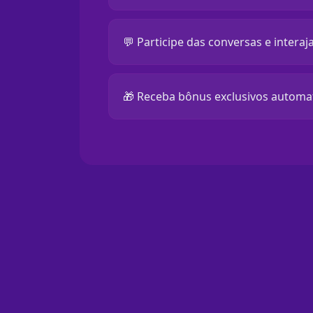
💬 Participe das conversas e interaj
🎁 Receba bônus exclusivos autom