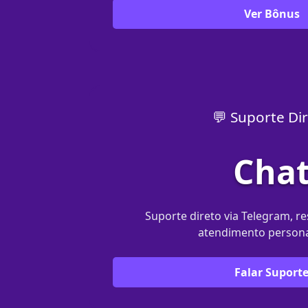
Ver Bônus
💬 Suporte Di
Cha
Suporte direto via Telegram, r
atendimento persona
Falar Suport