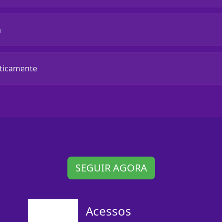
a
aticamente
SEGUIR AGORA
Acessos