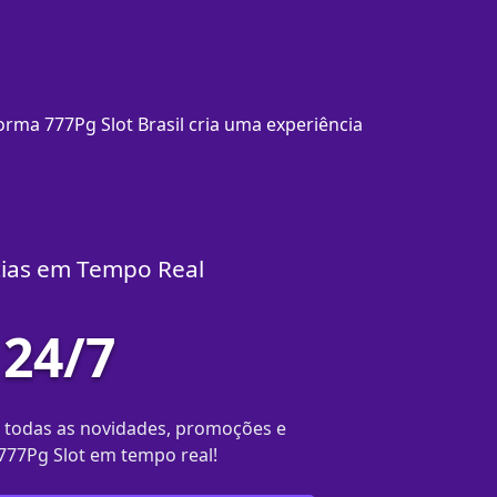
orma 777Pg Slot Brasil cria uma experiência
cias em Tempo Real
24/7
e todas as novidades, promoções e
777Pg Slot em tempo real!