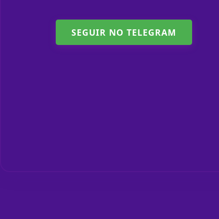
SEGUIR NO TELEGRAM