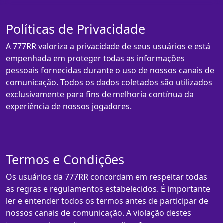
Políticas de Privacidade
A 777RR valoriza a privacidade de seus usuários e está
empenhada em proteger todas as informações
pessoais fornecidas durante o uso de nossos canais de
comunicação. Todos os dados coletados são utilizados
exclusivamente para fins de melhoria contínua da
experiência de nossos jogadores.
Termos e Condições
Os usuários da 777RR concordam em respeitar todas
as regras e regulamentos estabelecidos. É importante
ler e entender todos os termos antes de participar de
nossos canais de comunicação. A violação destes