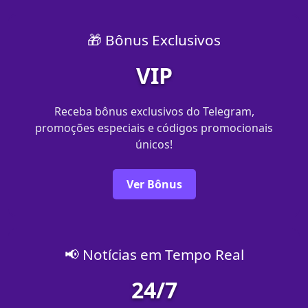
🎁 Bônus Exclusivos
VIP
Receba bônus exclusivos do Telegram,
promoções especiais e códigos promocionais
únicos!
Ver Bônus
📢 Notícias em Tempo Real
24/7