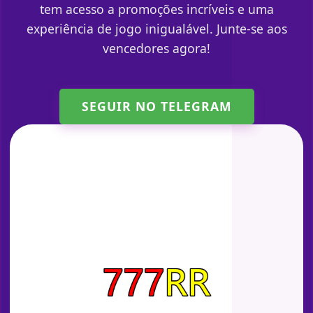
tem acesso a promoções incríveis e uma
experiência de jogo inigualável. Junte-se aos
vencedores agora!
SEGUIR NO TELEGRAM