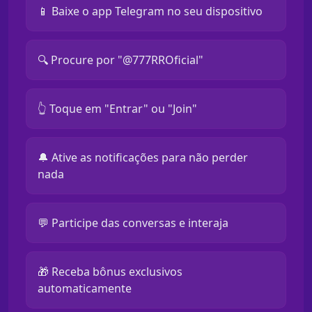
📱 Baixe o app Telegram no seu dispositivo
🔍 Procure por "@777RROficial"
👆 Toque em "Entrar" ou "Join"
🔔 Ative as notificações para não perder
nada
💬 Participe das conversas e interaja
🎁 Receba bônus exclusivos
automaticamente