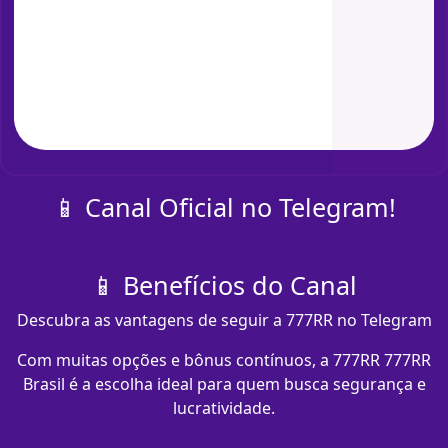
📱 Canal Oficial no Telegram!
📱 Benefícios do Canal
Descubra as vantagens de seguir a 777RR no Telegram
Com muitas opções e bônus contínuos, a 777RR 777RR
Brasil é a escolha ideal para quem busca segurança e
lucratividade.