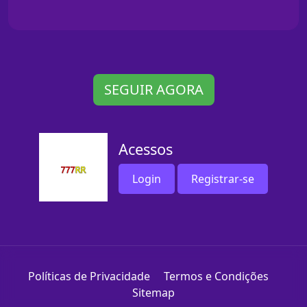
SEGUIR AGORA
Acessos
Login
Registrar-se
Políticas de Privacidade
Termos e Condições
Sitemap