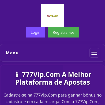
Login
Registrar-se
Menu
📱 777Vip.Com A Melhor
Plataforma de Apostas
Cadastre-se na 777Vip.Com para ganhar bônus no
cadastro e em cada recarga. Com a 777Vip.Com,