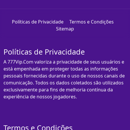
Políticas de Privacidade
Termos e Condições
Sitemap
Políticas de Privacidade
A 777Vip.Com valoriza a privacidade de seus usuários e
está empenhada em proteger todas as informações
pessoais fornecidas durante o uso de nossos canais de
comunicação. Todos os dados coletados são utilizados
exclusivamente para fins de melhoria contínua da
experiência de nossos jogadores.
Termos e Condições