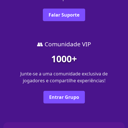
Falar Suporte
👥 Comunidade VIP
1000+
Junte-se a uma comunidade exclusiva de
jogadores e compartilhe experiências!
Entrar Grupo