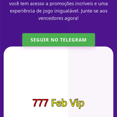
você tem acesso a promoções incríveis e uma
experiência de jogo inigualável. Junte-se aos
vencedores agora!
SEGUIR NO TELEGRAM