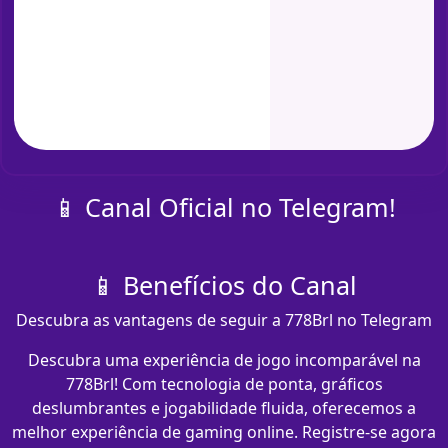
📱 Canal Oficial no Telegram!
📱 Benefícios do Canal
Descubra as vantagens de seguir a 778Brl no Telegram
Descubra uma experiência de jogo incomparável na
778Brl! Com tecnologia de ponta, gráficos
deslumbrantes e jogabilidade fluida, oferecemos a
melhor experiência de gaming online. Registre-se agora