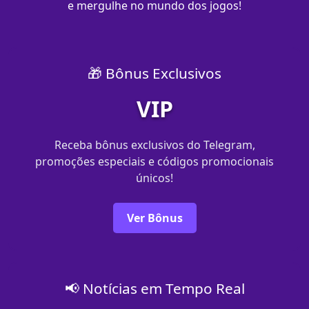
e mergulhe no mundo dos jogos!
🎁 Bônus Exclusivos
VIP
Receba bônus exclusivos do Telegram,
promoções especiais e códigos promocionais
únicos!
Ver Bônus
📢 Notícias em Tempo Real