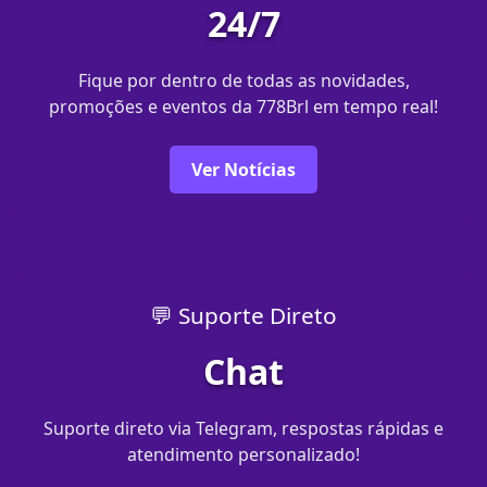
24/7
Fique por dentro de todas as novidades,
promoções e eventos da 778Brl em tempo real!
Ver Notícias
💬 Suporte Direto
Chat
Suporte direto via Telegram, respostas rápidas e
atendimento personalizado!