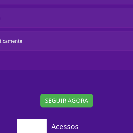
a
aticamente
SEGUIR AGORA
Acessos