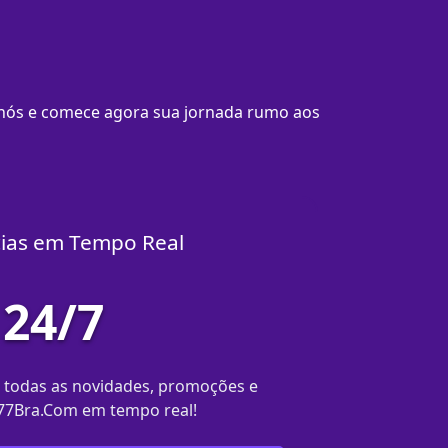
m
a nós e comece agora sua jornada rumo aos
cias em Tempo Real
24/7
e todas as novidades, promoções e
77Bra.Com em tempo real!