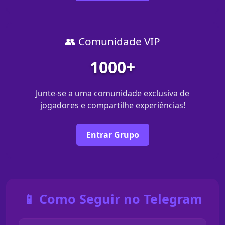
👥 Comunidade VIP
1000+
Junte-se a uma comunidade exclusiva de
jogadores e compartilhe experiências!
Entrar Grupo
📱 Como Seguir no Telegram