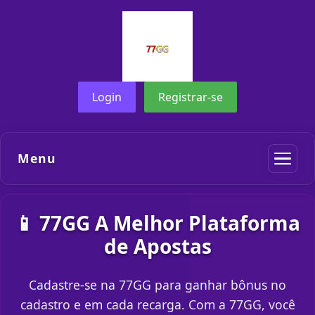
Login
Registrar-se
Menu
📱 77GG A Melhor Plataforma
de Apostas
Cadastre-se na 77GG para ganhar bônus no
cadastro e em cada recarga. Com a 77GG, você