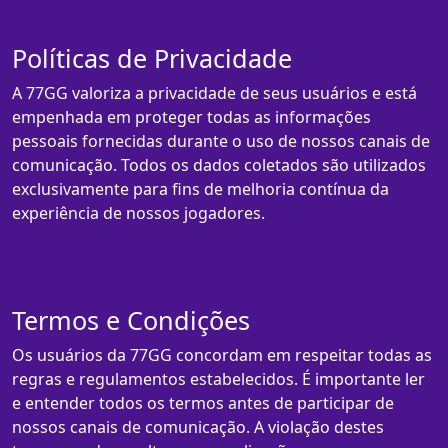
Políticas de Privacidade
A 77GG valoriza a privacidade de seus usuários e está
empenhada em proteger todas as informações
pessoais fornecidas durante o uso de nossos canais de
comunicação. Todos os dados coletados são utilizados
exclusivamente para fins de melhoria contínua da
experiência de nossos jogadores.
Termos e Condições
Os usuários da 77GG concordam em respeitar todas as
regras e regulamentos estabelecidos. É importante ler
e entender todos os termos antes de participar de
nossos canais de comunicação. A violação destes