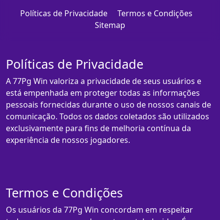
Políticas de Privacidade
Termos e Condições
Sitemap
Políticas de Privacidade
A 77Pg Win valoriza a privacidade de seus usuários e
está empenhada em proteger todas as informações
pessoais fornecidas durante o uso de nossos canais de
comunicação. Todos os dados coletados são utilizados
exclusivamente para fins de melhoria contínua da
experiência de nossos jogadores.
Termos e Condições
Os usuários da 77Pg Win concordam em respeitar