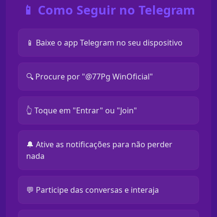
📱 Como Seguir no Telegram
📱 Baixe o app Telegram no seu dispositivo
🔍 Procure por "@77Pg WinOficial"
👆 Toque em "Entrar" ou "Join"
🔔 Ative as notificações para não perder
nada
💬 Participe das conversas e interaja