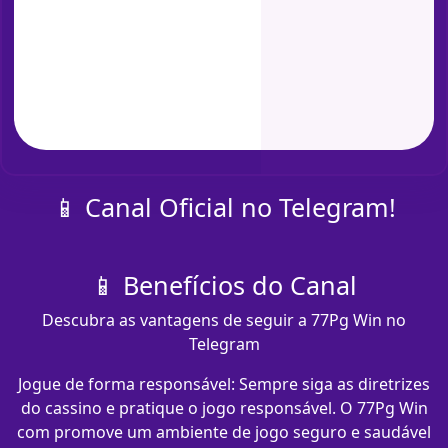
📱 Canal Oficial no Telegram!
📱 Benefícios do Canal
Descubra as vantagens de seguir a 77Pg Win no
Telegram
Jogue de forma responsável: Sempre siga as diretrizes
do cassino e pratique o jogo responsável. O 77Pg Win
com​ promove um ambiente de jogo seguro e saudável