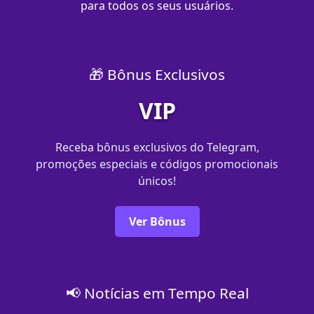
para todos os seus usuários.
🎁 Bônus Exclusivos
VIP
Receba bônus exclusivos do Telegram,
promoções especiais e códigos promocionais
únicos!
Ver Bônus
📢 Notícias em Tempo Real