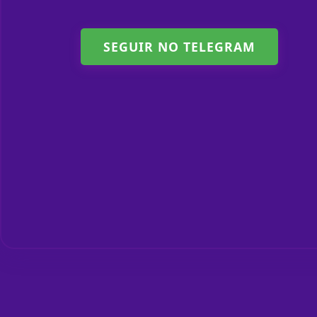
SEGUIR NO TELEGRAM