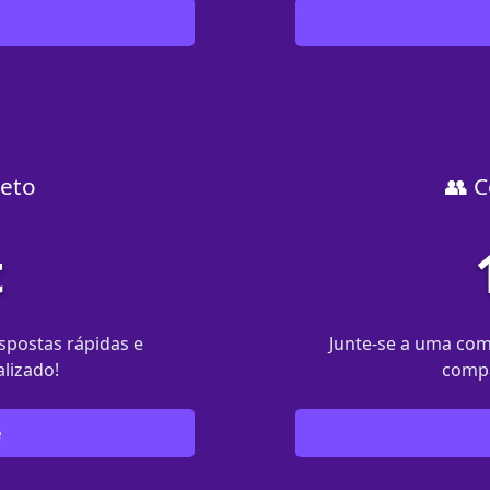
reto
👥 
t
espostas rápidas e
Junte-se a uma com
lizado!
compa
e