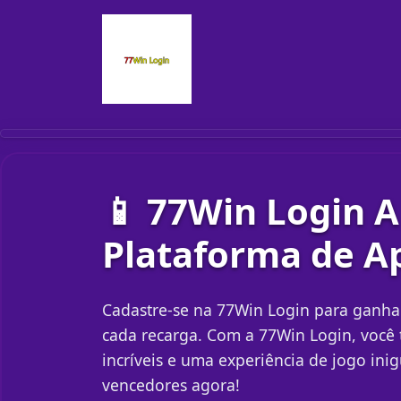
📱 77Win Login 
Plataforma de A
Cadastre-se na 77Win Login para ganha
cada recarga. Com a 77Win Login, você
incríveis e uma experiência de jogo inig
vencedores agora!