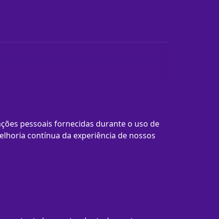
ações pessoais fornecidas durante o uso de
elhoria contínua da experiência de nossos