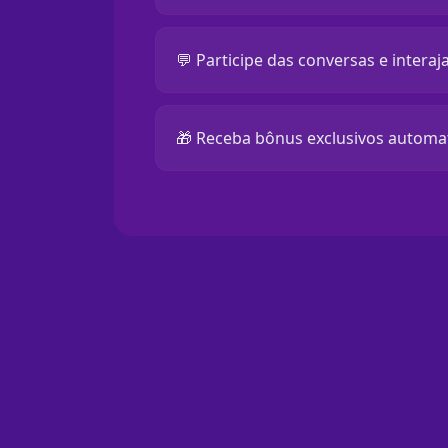
💬 Participe das conversas e interaj
🎁 Receba bônus exclusivos autom