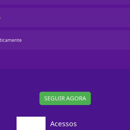
a
aticamente
SEGUIR AGORA
Acessos