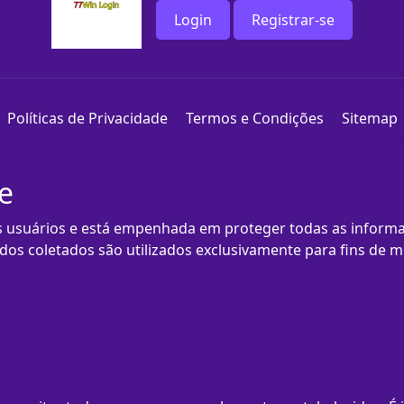
Login
Registrar-se
Políticas de Privacidade
Termos e Condições
Sitemap
de
us usuários e está empenhada em proteger todas as inform
os coletados são utilizados exclusivamente para fins de m