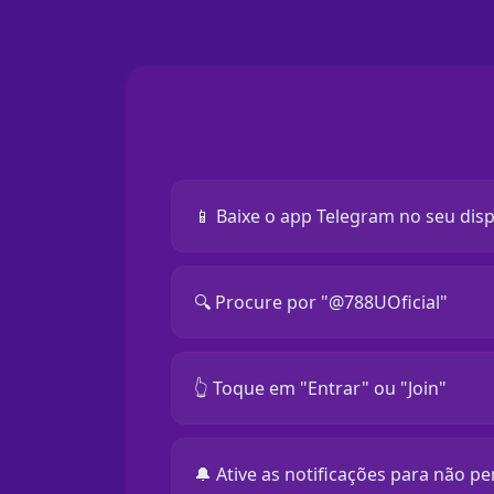
📱 Baixe o app Telegram no seu disp
🔍 Procure por "@788UOficial"
👆 Toque em "Entrar" ou "Join"
🔔 Ative as notificações para não p