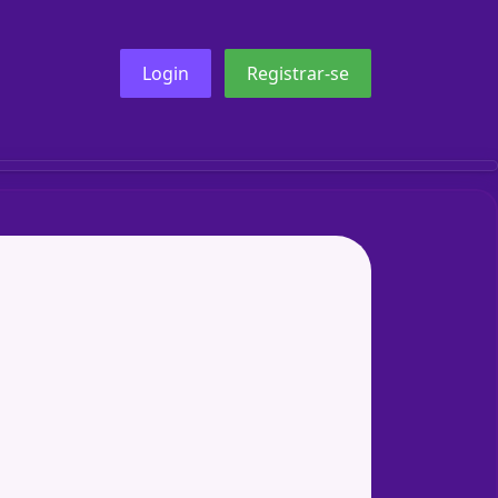
Login
Registrar-se