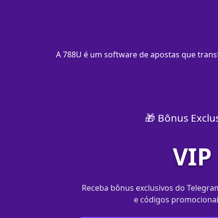
A 788U é um software de apostas que transf
🎁 Bônus Exclu
VIP
Receba bônus exclusivos do Telegra
e códigos promocionai