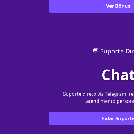
Ver Bônus
💬 Suporte Di
Cha
Suporte direto via Telegram, r
atendimento persona
Falar Suport