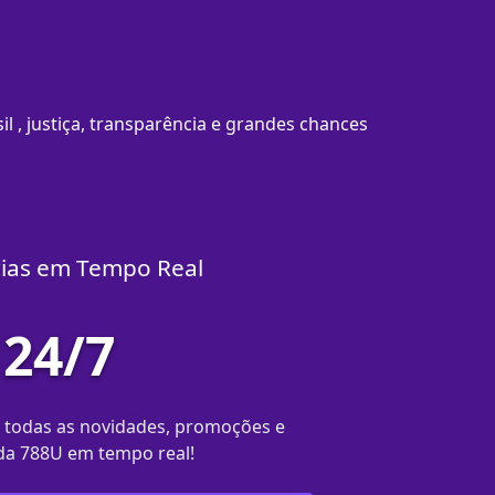
 , justiça, transparência e grandes chances
cias em Tempo Real
24/7
e todas as novidades, promoções e
da 788U em tempo real!