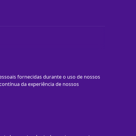
essoais fornecidas durante o uso de nossos
 contínua da experiência de nossos