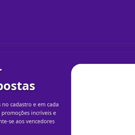
r
postas
 no cadastro e em cada
 promoções incríveis e
unte-se aos vencedores