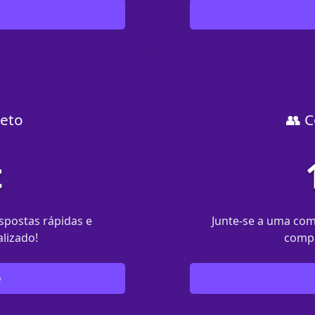
reto
👥 
t
espostas rápidas e
Junte-se a uma com
lizado!
compa
e