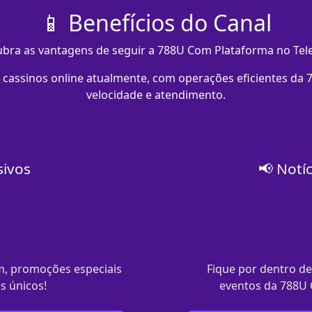
📱 Benefícios do Canal
bra as vantagens de seguir a 788U Com Plataforma no Te
assinos online atualmente, com operações eficientes da 7
velocidade e atendimento.
sivos
📢 Notí
m, promoções especiais
Fique por dentro d
s únicos!
eventos da 788U 