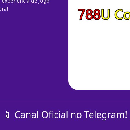
 experiência de jogo
ora!
📱 Canal Oficial no Telegram!