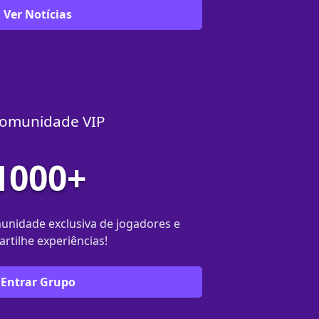
Ver Notícias
Comunidade VIP
1000+
unidade exclusiva de jogadores e
rtilhe experiências!
Entrar Grupo