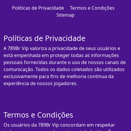
Políticas de Privacidade
Termos e Condições
Sitemap
Políticas de Privacidade
A 789Br Vip valoriza a privacidade de seus usuários e
está empenhada em proteger todas as informações
pessoais fornecidas durante o uso de nossos canais de
comunicação. Todos os dados coletados são utilizados
exclusivamente para fins de melhoria contínua da
experiência de nossos jogadores.
Termos e Condições
Os usuários da 789Br Vip concordam em respeitar