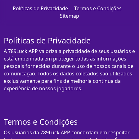
Políticas de Privacidade
Termos e Condições
Sitemap
Políticas de Privacidade
A 789Luck APP valoriza a privacidade de seus usuários e
está empenhada em proteger todas as informações
pessoais fornecidas durante o uso de nossos canais de
comunicação. Todos os dados coletados são utilizados
exclusivamente para fins de melhoria contínua da
experiência de nossos jogadores.
Termos e Condições
Os usuários da 789Luck APP concordam em respeitar