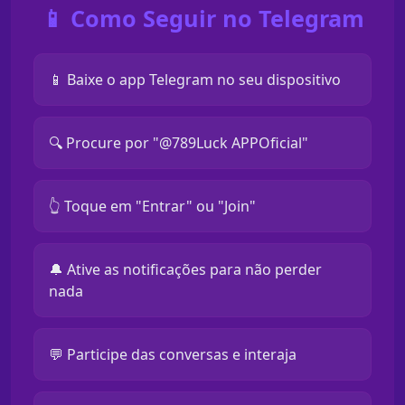
📱 Como Seguir no Telegram
📱 Baixe o app Telegram no seu dispositivo
🔍 Procure por "@789Luck APPOficial"
👆 Toque em "Entrar" ou "Join"
🔔 Ative as notificações para não perder
nada
💬 Participe das conversas e interaja