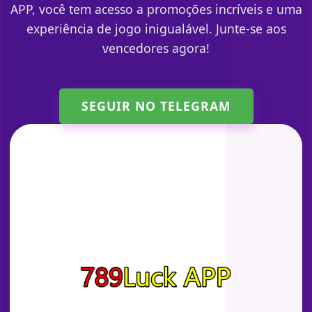
APP, você tem acesso a promoções incríveis e uma
experiência de jogo inigualável. Junte-se aos
vencedores agora!
SEGUIR NO TELEGRAM