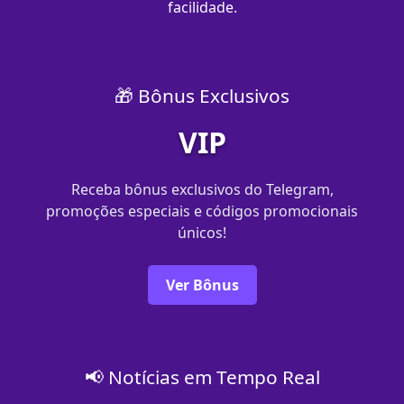
facilidade.
🎁 Bônus Exclusivos
VIP
Receba bônus exclusivos do Telegram,
promoções especiais e códigos promocionais
únicos!
Ver Bônus
📢 Notícias em Tempo Real