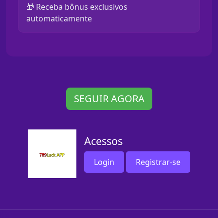
🎁 Receba bônus exclusivos
automaticamente
SEGUIR AGORA
Acessos
Login
Registrar-se