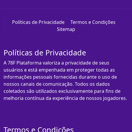
Políticas de Privacidade
Termos e Condições
Sitemap
Políticas de Privacidade
A 78F Plataforma valoriza a privacidade de seus
usuários e está empenhada em proteger todas as
informações pessoais fornecidas durante o uso de
nossos canais de comunicação. Todos os dados
coletados são utilizados exclusivamente para fins de
melhoria contínua da experiência de nossos jogadores.
Termos e Condições