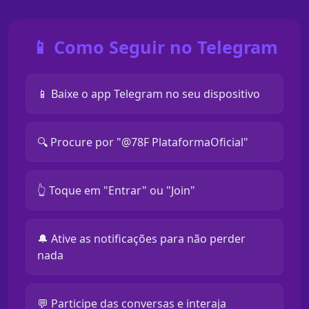
📱 Como Seguir no Telegram
📱 Baixe o app Telegram no seu dispositivo
🔍 Procure por "@78F PlataformaOficial"
👆 Toque em "Entrar" ou "Join"
🔔 Ative as notificações para não perder
nada
💬 Participe das conversas e interaja