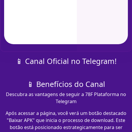
📱 Canal Oficial no Telegram!
📱 Benefícios do Canal
Descubra as vantagens de seguir a 78F Plataforma no
Telegram
Após acessar a página, você verá um botão destacado
"Baixar APK" que inicia o processo de download. Este
botão está posicionado estrategicamente para ser