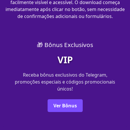
facilmente visível e acessível. O download começa
imediatamente após clicar no botão, sem necessidade
de confirmações adicionais ou formulários.
🎁 Bônus Exclusivos
VIP
Receba bônus exclusivos do Telegram,
promoções especiais e códigos promocionais
únicos!
Ver Bônus