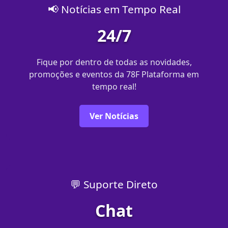
📢 Notícias em Tempo Real
24/7
Fique por dentro de todas as novidades,
promoções e eventos da 78F Plataforma em
tempo real!
Ver Notícias
💬 Suporte Direto
Chat