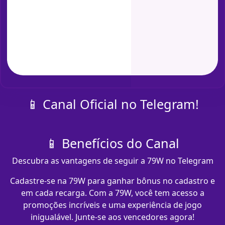
📱 Canal Oficial no Telegram!
📱 Benefícios do Canal
Descubra as vantagens de seguir a 79W no Telegram
Cadastre-se na 79W para ganhar bônus no cadastro e
em cada recarga. Com a 79W, você tem acesso a
promoções incríveis e uma experiência de jogo
inigualável. Junte-se aos vencedores agora!