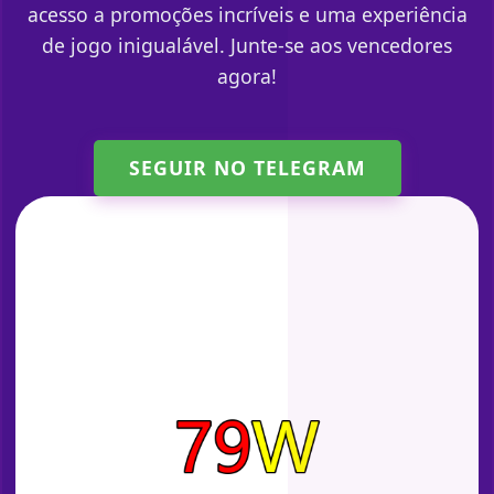
acesso a promoções incríveis e uma experiência
de jogo inigualável. Junte-se aos vencedores
agora!
SEGUIR NO TELEGRAM