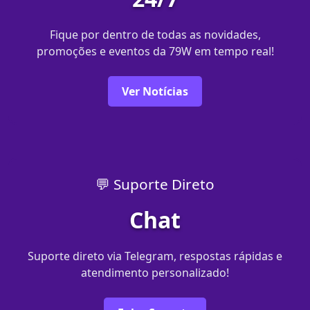
Fique por dentro de todas as novidades,
promoções e eventos da 79W em tempo real!
Ver Notícias
💬 Suporte Direto
Chat
Suporte direto via Telegram, respostas rápidas e
atendimento personalizado!