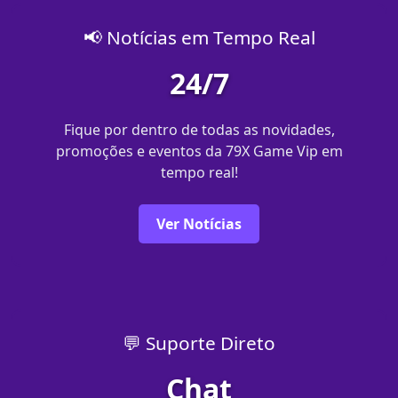
📢 Notícias em Tempo Real
24/7
Fique por dentro de todas as novidades,
promoções e eventos da 79X Game Vip em
tempo real!
Ver Notícias
💬 Suporte Direto
Chat