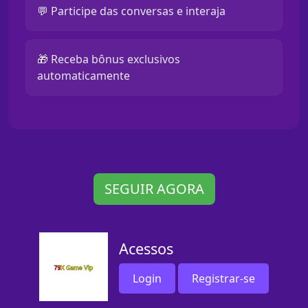
💬 Participe das conversas e interaja
🎁 Receba bônus exclusivos
automaticamente
SEGUIR AGORA
Acessos
Login
Registrar-se