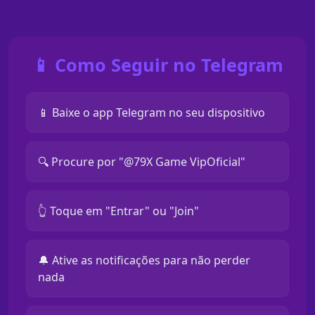
📱 Como Seguir no Telegram
📱 Baixe o app Telegram no seu dispositivo
🔍 Procure por "@79X Game VipOficial"
👆 Toque em "Entrar" ou "Join"
🔔 Ative as notificações para não perder
nada