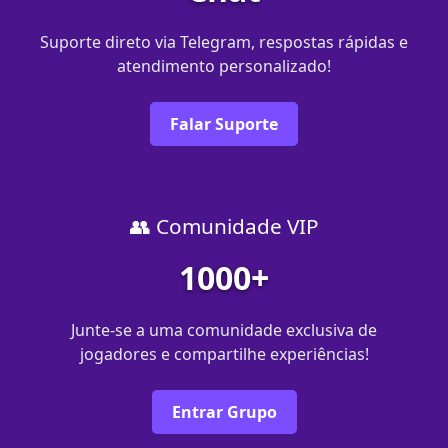
Suporte direto via Telegram, respostas rápidas e
atendimento personalizado!
Falar Suporte
👥 Comunidade VIP
1000+
Junte-se a uma comunidade exclusiva de
jogadores e compartilhe experiências!
Entrar Grupo