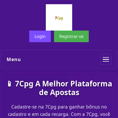
Login
Registrar-se
Menu
📱 7Cpg A Melhor Plataforma
de Apostas
Cadastre-se na 7Cpg para ganhar bônus no
cadastro e em cada recarga. Com a 7Cpg, você