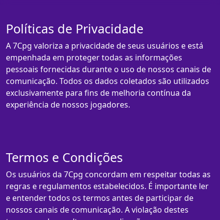
Políticas de Privacidade
A 7Cpg valoriza a privacidade de seus usuários e está
empenhada em proteger todas as informações
pessoais fornecidas durante o uso de nossos canais de
comunicação. Todos os dados coletados são utilizados
exclusivamente para fins de melhoria contínua da
experiência de nossos jogadores.
Termos e Condições
Os usuários da 7Cpg concordam em respeitar todas as
regras e regulamentos estabelecidos. É importante ler
e entender todos os termos antes de participar de
nossos canais de comunicação. A violação destes