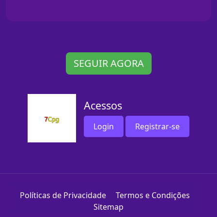
SEGUIR AGORA
Acessos
Login
Registrar-se
Políticas de Privacidade
Termos e Condições
Sitemap