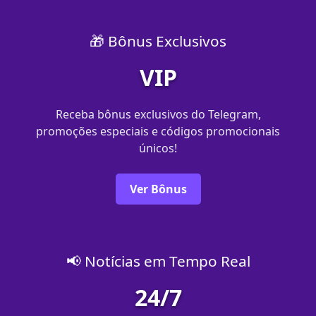
🎁 Bônus Exclusivos
VIP
Receba bônus exclusivos do Telegram,
promoções especiais e códigos promocionais
únicos!
Ver Bônus
📢 Notícias em Tempo Real
24/7