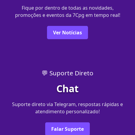
Fique por dentro de todas as novidades,
promoções e eventos da 7Cpg em tempo real!
Ver Notícias
💬 Suporte Direto
Chat
Suporte direto via Telegram, respostas rápidas e
atendimento personalizado!
Falar Suporte