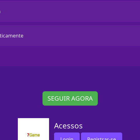
a
aticamente
SEGUIR AGORA
Acessos
Login
Registrar-se