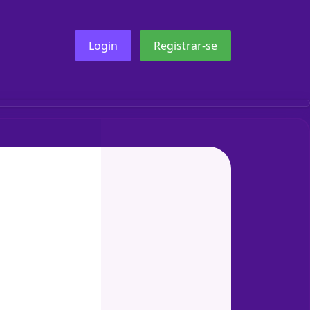
Login
Registrar-se