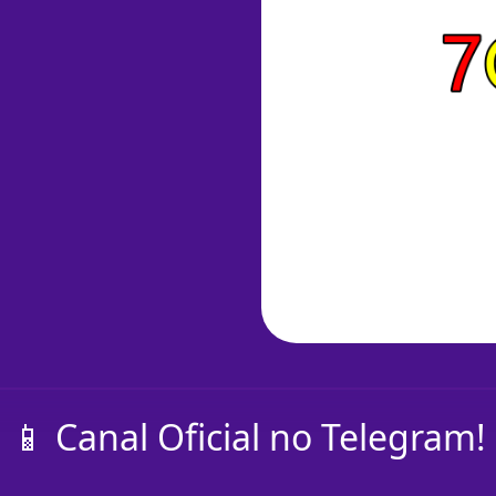
📱 Canal Oficial no Telegram!