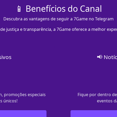
📱 Benefícios do Canal
Descubra as vantagens de seguir a 7Game no Telegram
 de justiça e transparência, a 7Game oferece a melhor expe
sivos
📢 Notí
m, promoções especiais
Fique por dentro d
s únicos!
eventos d