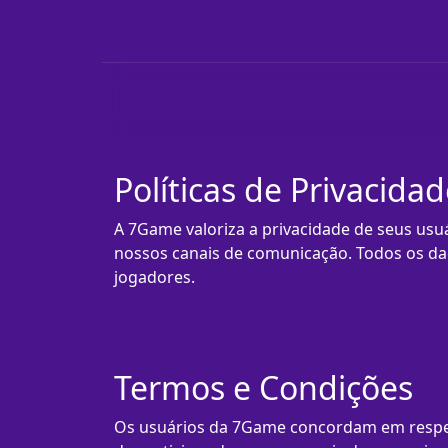
Políticas de Privacida
A 7Game valoriza a privacidade de seus us
nossos canais de comunicação. Todos os dad
jogadores.
Termos e Condições
Os usuários da 7Game concordam em respeit