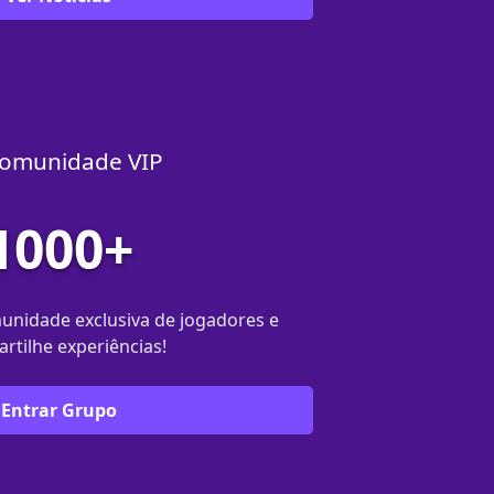
Comunidade VIP
1000+
unidade exclusiva de jogadores e
rtilhe experiências!
Entrar Grupo