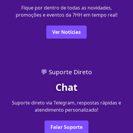
Fique por dentro de todas as novidades,
promoções e eventos da 7HH em tempo real!
Ver Notícias
💬 Suporte Direto
Chat
Suporte direto via Telegram, respostas rápidas e
atendimento personalizado!
Falar Suporte