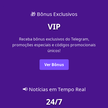
🎁 Bônus Exclusivos
VIP
Receba bônus exclusivos do Telegram,
promoções especiais e códigos promocionais
únicos!
Ver Bônus
📢 Notícias em Tempo Real
24/7