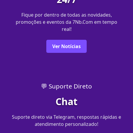
Fique por dentro de todas as novidades,
promoções e eventos da 7Nb.Com em tempo
real!
Ver Notícias
💬 Suporte Direto
Chat
Suporte direto via Telegram, respostas rápidas e
atendimento personalizado!