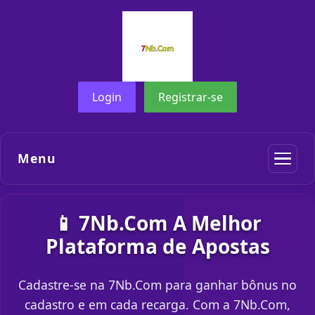
Login
Registrar-se
Menu
📱 7Nb.Com A Melhor
Plataforma de Apostas
Cadastre-se na 7Nb.Com para ganhar bônus no
cadastro e em cada recarga. Com a 7Nb.Com,