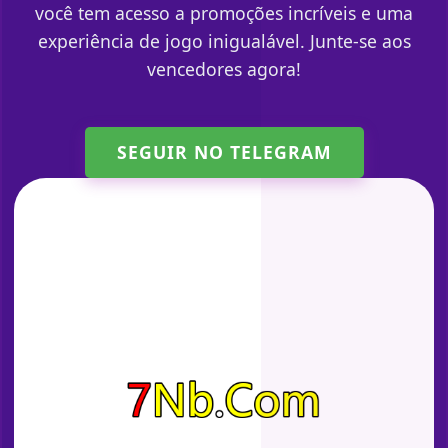
você tem acesso a promoções incríveis e uma
experiência de jogo inigualável. Junte-se aos
vencedores agora!
SEGUIR NO TELEGRAM