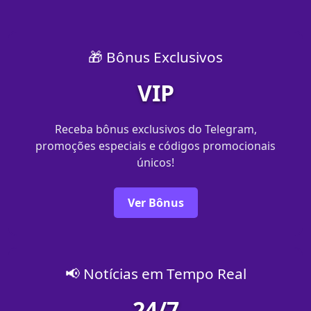
🎁 Bônus Exclusivos
VIP
Receba bônus exclusivos do Telegram,
promoções especiais e códigos promocionais
únicos!
Ver Bônus
📢 Notícias em Tempo Real
24/7