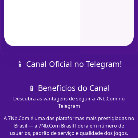
📱 Canal Oficial no Telegram!
📱 Benefícios do Canal
Descubra as vantagens de seguir a 7Nb.Com no
Telegram
A 7Nb.Com é uma das plataformas mais prestigiadas no
Brasil — a 7Nb.Com Brasil lidera em número de
usuários, padrão de serviço e qualidade dos jogos.