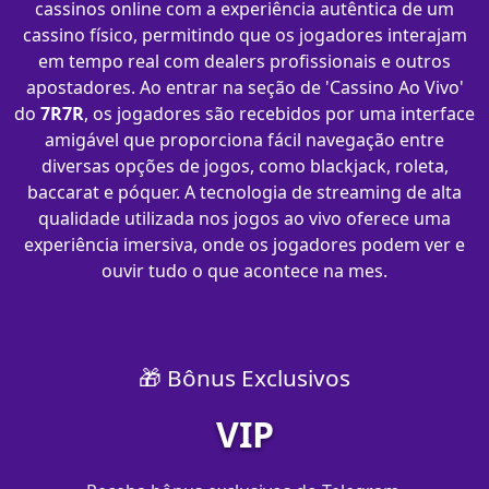
cassinos online com a experiência autêntica de um
cassino físico, permitindo que os jogadores interajam
em tempo real com dealers profissionais e outros
apostadores. Ao entrar na seção de 'Cassino Ao Vivo'
do
7R7R
, os jogadores são recebidos por uma interface
amigável que proporciona fácil navegação entre
diversas opções de jogos, como blackjack, roleta,
baccarat e póquer. A tecnologia de streaming de alta
qualidade utilizada nos jogos ao vivo oferece uma
experiência imersiva, onde os jogadores podem ver e
ouvir tudo o que acontece na mes.
🎁 Bônus Exclusivos
VIP