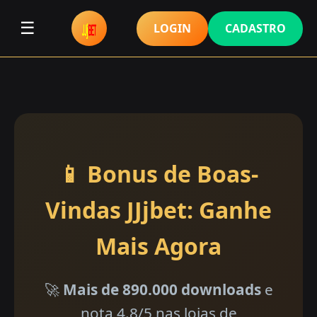
☰
LOGIN
CADASTRO
📱 Bonus de Boas-
Vindas JJjbet: Ganhe
Mais Agora
🚀
Mais de 890.000 downloads
e
nota 4.8/5 nas lojas de