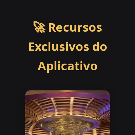
🚀 Recursos
Exclusivos do
Aplicativo