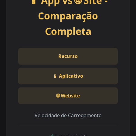
📱 App vs 🌐 Site -
Comparação
Completa
Recurso
📱 Aplicativo
🌐 Website
Velocidade de Carregamento