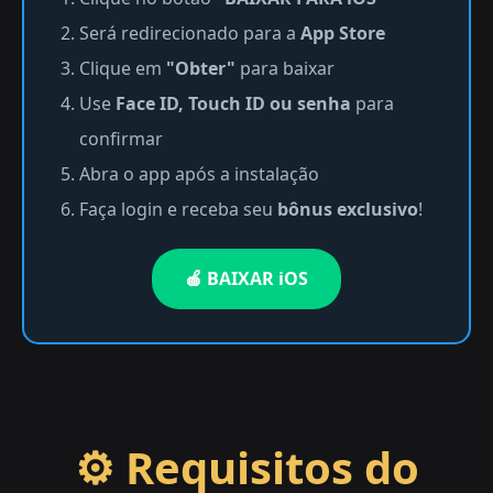
Será redirecionado para a
App Store
Clique em
"Obter"
para baixar
Use
Face ID, Touch ID ou senha
para
confirmar
Abra o app após a instalação
Faça login e receba seu
bônus exclusivo
!
🍎 BAIXAR iOS
⚙️ Requisitos do