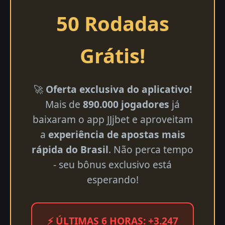
50 Rodadas
Grátis!
🚀
Oferta exclusiva do aplicativo!
Mais de
890.000 jogadores
já
baixaram o app JJjbet e aproveitam
a
experiência de apostas mais
rápida do Brasil
. Não perca tempo
- seu bônus exclusivo está
esperando!
⚡ ÚLTIMAS 6 HORAS: +3.247