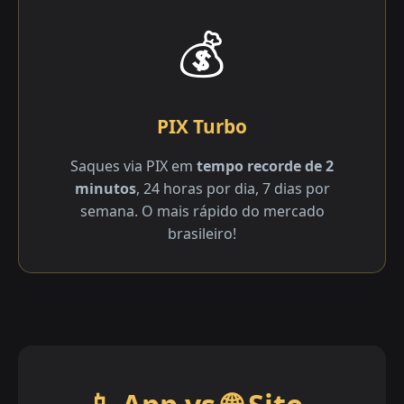
💰
PIX Turbo
Saques via PIX em
tempo recorde de 2
minutos
, 24 horas por dia, 7 dias por
semana. O mais rápido do mercado
brasileiro!