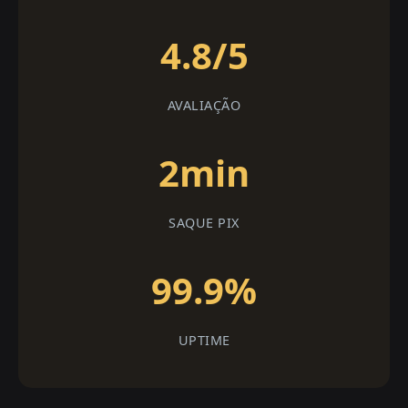
4.8/5
AVALIAÇÃO
2min
SAQUE PIX
99.9%
UPTIME