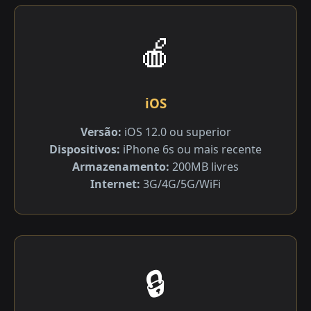
🍎
iOS
Versão:
iOS 12.0 ou superior
Dispositivos:
iPhone 6s ou mais recente
Armazenamento:
200MB livres
Internet:
3G/4G/5G/WiFi
🔒