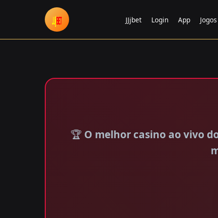
JJjbet
Login
App
Jogos
🏆
O melhor casino ao vivo do
m