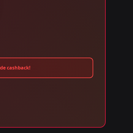
 de cashback!