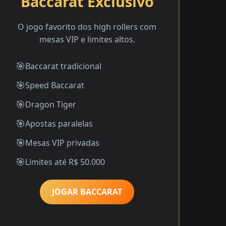
Baccarat Exclusivo
O jogo favorito dos high rollers com
mesas VIP e limites altos.
Baccarat tradicional
Speed Baccarat
Dragon Tiger
Apostas paralelas
Mesas VIP privadas
Limites até R$ 50.000
JOGAR BACCARAT