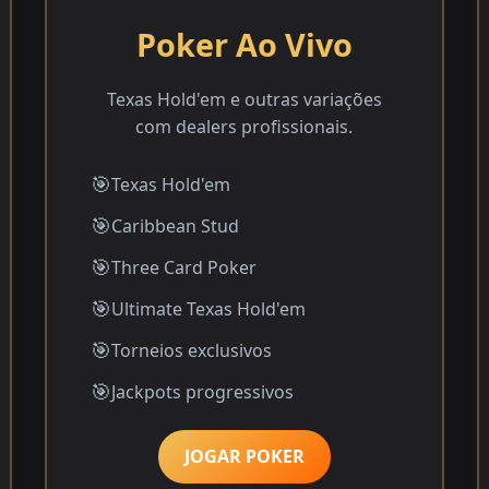
Poker Ao Vivo
Texas Hold'em e outras variações
com dealers profissionais.
Texas Hold'em
Caribbean Stud
Three Card Poker
Ultimate Texas Hold'em
Torneios exclusivos
Jackpots progressivos
JOGAR POKER