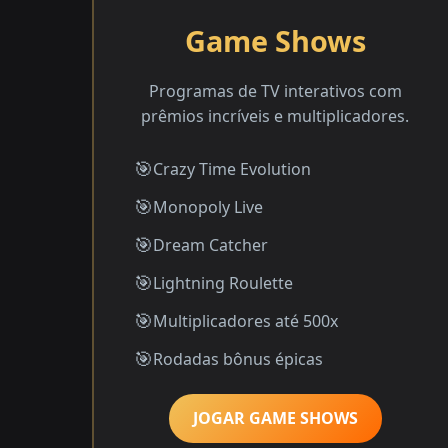
Game Shows
Programas de TV interativos com
prêmios incríveis e multiplicadores.
Crazy Time Evolution
Monopoly Live
Dream Catcher
Lightning Roulette
Multiplicadores até 500x
Rodadas bônus épicas
JOGAR GAME SHOWS