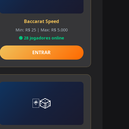
Baccarat Speed
Min: R$ 25 | Max: R$ 5.000
🟢 28 jogadores online
ENTRAR
🃏🎲