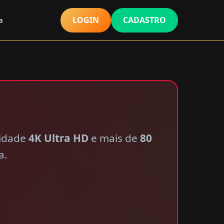
LOGIN
CADASTRO
a
lidade
4K Ultra HD
e mais de
80
a.