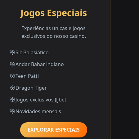
Jogos Especiais
Experiências únicas e jogos
exclusivos do nosso casino.
Sic Bo asiático
Andar Bahar indiano
Teen Patti
Dragon Tiger
Jogos exclusivos JJjbet
Novidades mensais
EXPLORAR ESPECIAIS