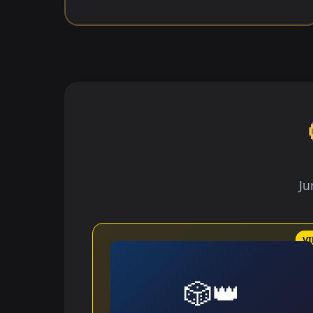
Ju
🎲👑