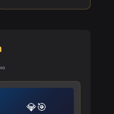
a
ivo
💎🎯