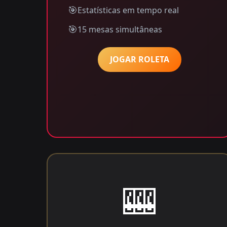
Estatísticas em tempo real
15 mesas simultâneas
JOGAR ROLETA
🎰