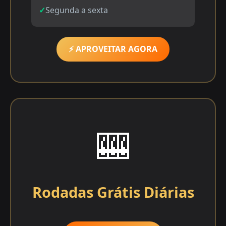
Segunda a sexta
⚡ APROVEITAR AGORA
🎰
Rodadas Grátis Diárias