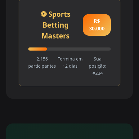
⚽ Sports
R$
Betting
30.000
Masters
2.156
Termina em
Sua
participantes
12 dias
posição:
#234