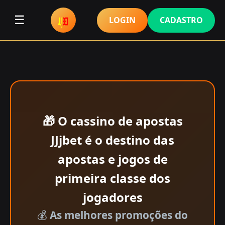
☰
LOGIN
CADASTRO
🎁 O cassino de apostas
JJjbet é o destino das
apostas e jogos de
primeira classe dos
jogadores
💰
As melhores promoções do