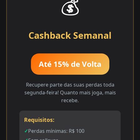
💰
Cashback Semanal
Até 15% de Volta
Recupere parte das suas perdas toda
segunda-feira! Quanto mais joga, mais
recebe.
Requisitos:
Perdas mínimas: R$ 100