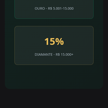
OURO - R$ 5.001-15.000
15%
DIAMANTE - R$ 15.000+