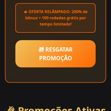
🔥
OFERTA RELÂMPAGO:
200% de
bônus + 100 rodadas grátis por
tempo limitado!
🎁 RESGATAR
PROMOÇÃO
🎉 Promoções Ativas