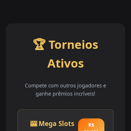
🏆 Torneios
Ativos
Compete com outros jogadores e
ganhe prêmios incríveis!
🎰 Mega Slots
R$