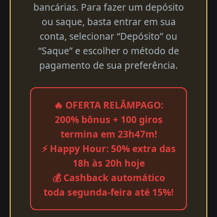
bancárias. Para fazer um depósito
ou saque, basta entrar em sua
conta, selecionar “Depósito” ou
“Saque” e escolher o método de
pagamento de sua preferência.
🔥 OFERTA RELÂMPAGO:
200% bônus + 100 giros
termina em 23h47m!
⚡ Happy Hour: 50% extra das
18h às 20h hoje
💰 Cashback automático
toda segunda-feira até 15%!