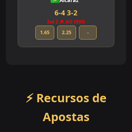
Alcaraz
🎾
6-4 3-2
Set 2 🎾 AO VIVO
1.65
2.25
-
⚡ Recursos de
Apostas