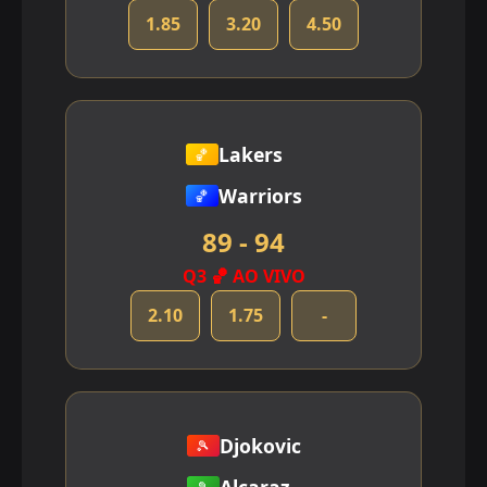
1.85
3.20
4.50
Lakers
🏀
Warriors
🏀
89 - 94
Q3 🏀 AO VIVO
2.10
1.75
-
Djokovic
🎾