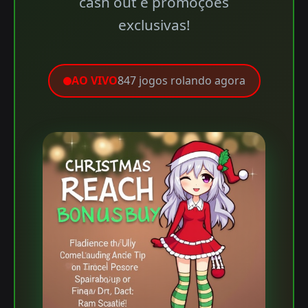
cash out e promoções
exclusivas!
AO VIVO
847 jogos rolando agora