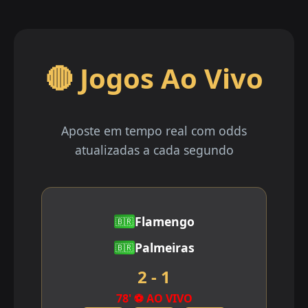
🔴 Jogos Ao Vivo
Aposte em tempo real com odds
atualizadas a cada segundo
Flamengo
🇧🇷
Palmeiras
🇧🇷
2 - 1
78' ⚽ AO VIVO