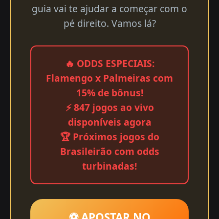
guia vai te ajudar a começar com o
pé direito. Vamos lá?
🔥 ODDS ESPECIAIS:
Flamengo x Palmeiras com
15% de bônus!
⚡ 847 jogos ao vivo
disponíveis agora
🏆 Próximos jogos do
Brasileirão com odds
turbinadas!
⚽ APOSTAR NO