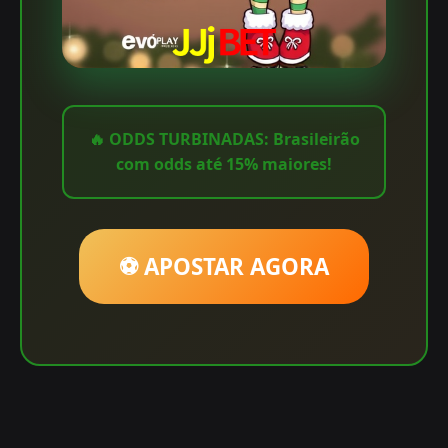
🔥
ODDS TURBINADAS:
Brasileirão
com odds até 15% maiores!
⚽ APOSTAR AGORA