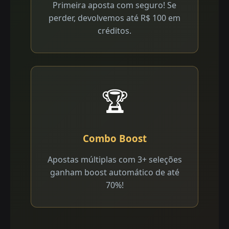
Primeira aposta com seguro! Se
perder, devolvemos até R$ 100 em
créditos.
🏆
Combo Boost
Apostas múltiplas com 3+ seleções
ganham boost automático de até
70%!